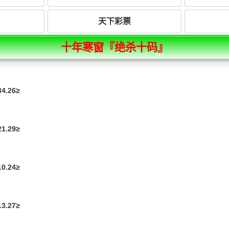
天下彩票
十年寒窗『绝杀十码』
34.26≥
21.29≥
10.24≥
13.27≥