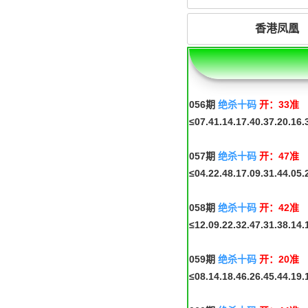
香港凤凰
056期
绝杀十码
开：33准
≤07.41.14.17.40.37.20.16.
057期
绝杀十码
开：47准
≤04.22.48.17.09.31.44.05.
058期
绝杀十码
开：42准
≤12.09.22.32.47.31.38.14.
059期
绝杀十码
开：20准
≤08.14.18.46.26.45.44.19.