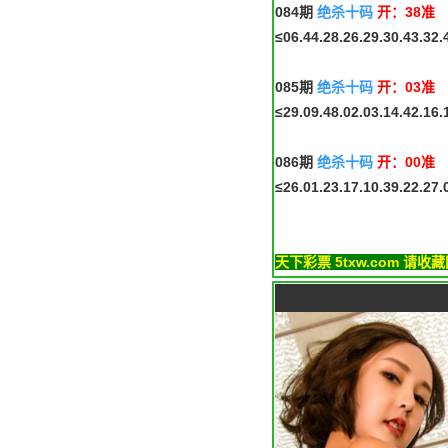
084期
绝杀十码
开：38准
≤06.44.28.26.29.30.43.32.
085期
绝杀十码
开：03准
≤29.09.48.02.03.14.42.16.
086期
绝杀十码
开：00准
≤26.01.23.17.10.39.22.27.
天下彩票 5txw.com 请