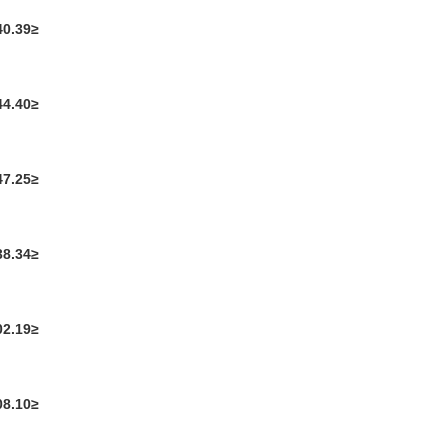
40.39≥
44.40≥
47.25≥
38.34≥
02.19≥
08.10≥