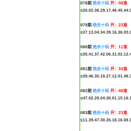
078期
绝杀十码
开：08准
≤20.02.36.29.17.46.45.44.
079期
绝杀十码
开：23准
≤37.13.04.34.39.16.36.03.
080期
绝杀十码
开：11准
≤35.41.37.42.06.31.02.12.
081期
绝杀十码
开：34准
≤39.46.30.18.27.12.01.48.
082期
绝杀十码
开：48准
≤47.02.28.04.30.01.15.16.
083期
绝杀十码
开：23准
≤11.39.47.30.26.18.16.08.