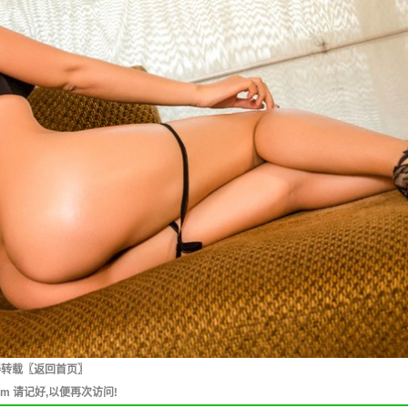
不得转载
〖返回首页〗
com 请记好,以便再次访问!