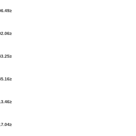
06.49≥
02.06≥
43.25≥
35.16≥
13.46≥
17.04≥