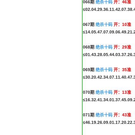
066期
绝杀十码
开：46准
≤02.04.29.36.11.42.07.38.
067期
绝杀十码
开：10准
≤14.05.47.07.09.06.49.21.
068期
绝杀十码
开：29准
≤01.43.28.05.44.03.37.26.
069期
绝杀十码
开：35准
≤30.20.42.34.07.11.40.47.
070期
绝杀十码
开：13准
≤16.32.41.34.01.37.45.09.
071期
绝杀十码
开：43准
≤46.19.26.09.01.17.20.22.