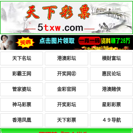
天下名坛
港澳彩坛
横财富坛
彩霸王网
开奖网㊣
惠民论坛
管家婆坛
金彩官网
港澳赌侠
神马彩票
开奖彩坛
星彩彩票
香港凤凰
天下彩票
４９导航