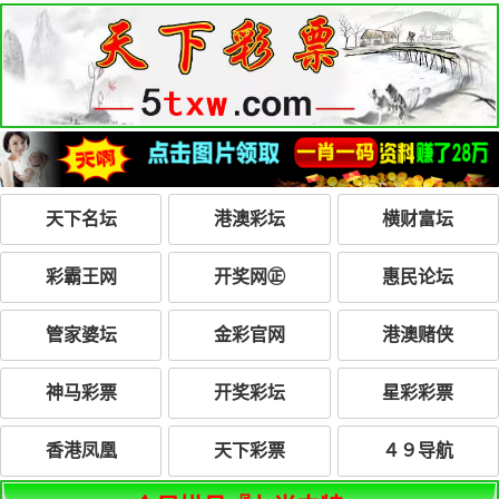
天下名坛
港澳彩坛
横财富坛
彩霸王网
开奖网㊣
惠民论坛
管家婆坛
金彩官网
港澳赌侠
神马彩票
开奖彩坛
星彩彩票
香港凤凰
天下彩票
４９导航