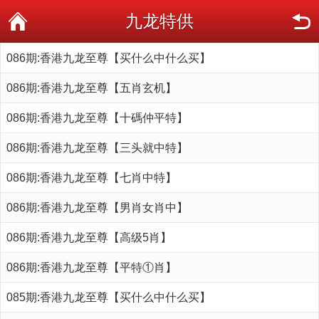
九龙特供
086期:香港九龙至尊【买什么中什么买】
086期:香港九龙至尊【五肖玄机】
086期:香港九龙至尊【十碼仲平特】
086期:香港九龙至尊【三头就中特】
086期:香港九龙至尊【七肖中特】
086期:香港九龙至尊【男肖女肖中】
086期:香港九龙至尊【高级5肖】
086期:香港九龙至尊【平特①肖】
085期:香港九龙至尊【买什么中什么买】