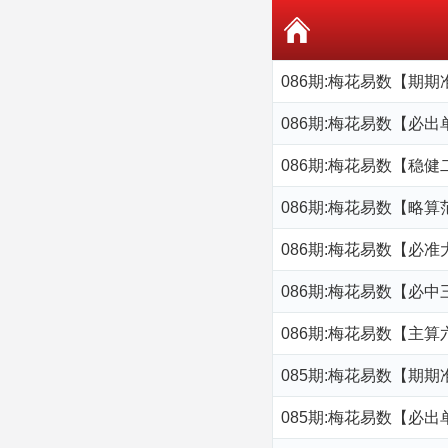
086期:梅花易数【期
086期:梅花易数【必出
086期:梅花易数【稳健
086期:梅花易数【略算
086期:梅花易数【必准
086期:梅花易数【必中
086期:梅花易数【主算
085期:梅花易数【期
085期:梅花易数【必出