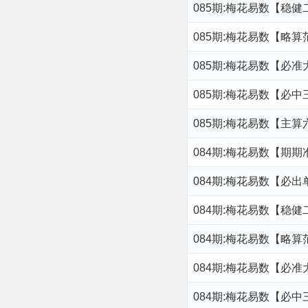
085期:梅花易数【稳健
085期:梅花易数【略算
085期:梅花易数【必准
085期:梅花易数【必中
085期:梅花易数【主算
084期:梅花易数【期
084期:梅花易数【必出
084期:梅花易数【稳健
084期:梅花易数【略算
084期:梅花易数【必准
084期:梅花易数【必中