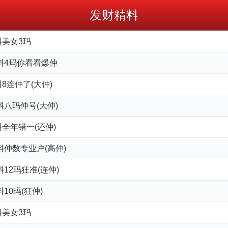
发财精料
料美女3玛
来料4玛你看看爆仲
8连仲了(大仲)
料八玛仲号(大仲)
全年错一(还仲)
料仲数专业户(高仲)
料12玛狂准(连仲)
10玛(狂仲)
料美女3玛