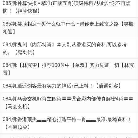
085期:神算快报∧精准(正版五肖)顶级特料√从此让你不再烦
恼！【神算快报】
085期:笑脸相迎≌买什么就中什么≌帮你走上致富之路【笑脸
相迎】
084期:鬼剑《内部特肖》本人刚从香港买的资料,可以参考
的。【鬼剑仇】
084期:【林震雷】推荐100％中【单双】实力见证一切【林震
雷】
084期:逍遥剑客最有实力的神话↑已上料！【逍遥剑客】
084期:马会玄机‖7肖主四肖〓〓⑥合彩内部传真解密4肖〓〓
【马会玄机】
084期:香港顶尖▃▃精心打造平特一肖▃▃最准.最稳资料！
【香港顶尖】