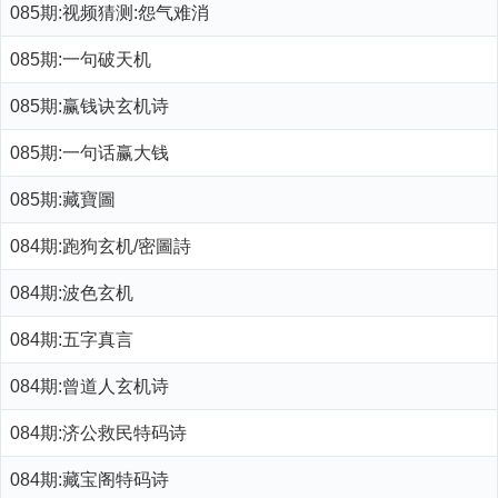
085期:视频猜测:怨气难消
085期:一句破天机
085期:赢钱诀玄机诗
085期:一句话赢大钱
085期:藏寶圖
084期:跑狗玄机/密圖詩
084期:波色玄机
084期:五字真言
084期:曾道人玄机诗
084期:济公救民特码诗
084期:藏宝阁特码诗