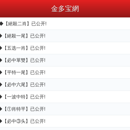
金多宝網
→◆【絕殺二肖】已公开!
→◆【絕殺一尾】已公开!
→◆【五选一肖】已公开!
→◆【必中單雙】已公开!
→◆【平特一尾】已公开!
→◆【必中六尾】已公开!
→◆【一波中特】已公开!
→◆【①肖特平】已公开!
→◆【必中③头】已公开!