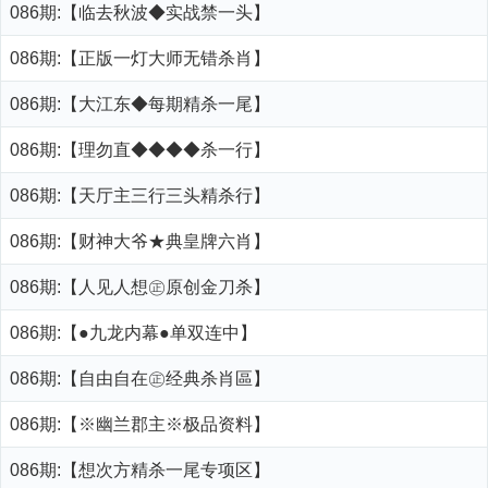
086期:【临去秋波◆实战禁一头】
086期:【正版一灯大师无错杀肖】
086期:【大江东◆每期精杀一尾】
086期:【理勿直◆◆◆◆杀一行】
086期:【天厅主三行三头精杀行】
086期:【财神大爷★典皇牌六肖】
086期:【人见人想㊣原创金刀杀】
086期:【●九龙内幕●单双连中】
086期:【自由自在㊣经典杀肖區】
086期:【※幽兰郡主※极品资料】
086期:【想次方精杀一尾专项区】