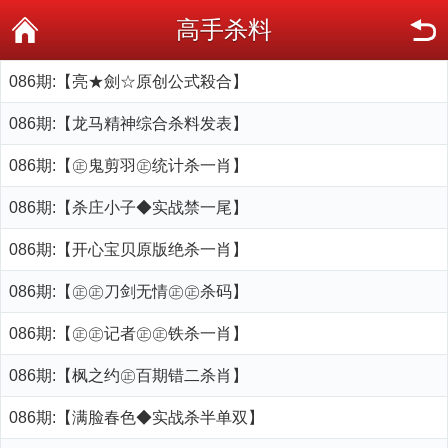
高手杀料
086期:【亮★劍☆原创公式殺合】
086期:【龙马精神综合杀料发表】
086期:【㊣鬼剪羽㊣统计杀一肖】
086期:【杀庄小子◆实战禁一尾】
086期:【开心宝贝原版绝杀一肖】
086期:【㊣㊣刀剑无情㊣㊣杀码】
086期:【㊣㊣记者㊣㊣铁杀一肖】
086期:【枫之约㊣百期错二杀肖】
086期:【满脸春色◆实战杀半单双】