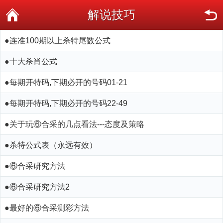
解说技巧
●连准100期以上杀特尾数公式
●十大杀肖公式
●每期开特码,下期必开的号码01-21
●每期开特码,下期必开的号码22-49
●关于玩⑥合采的几点看法---态度及策略
●杀特公式表（永远有效）
●⑥合采研究方法
●⑥合采研究方法2
●最好的⑥合采测彩方法