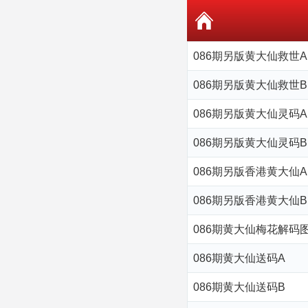
086期另版黄大仙救世A
086期另版黄大仙救世B
086期另版黄大仙灵码A
086期另版黄大仙灵码B
086期另版香港黄大仙A
086期另版香港黄大仙B
086期黄大仙梅花解码图
086期黄大仙送码A
086期黄大仙送码B