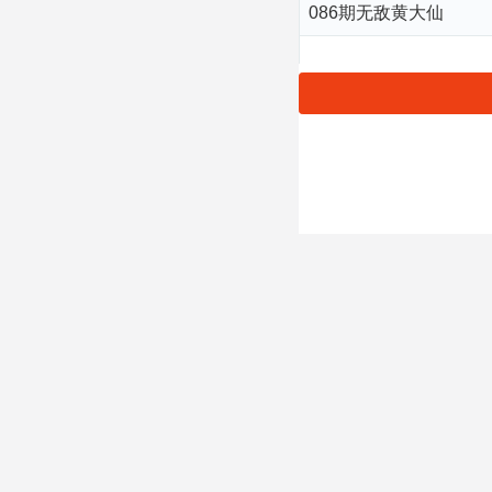
086期无敌黄大仙