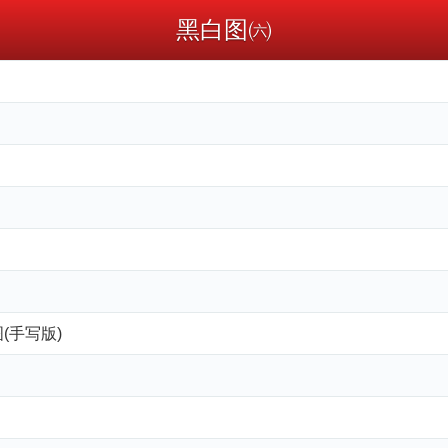
黑白图㈥
(手写版)