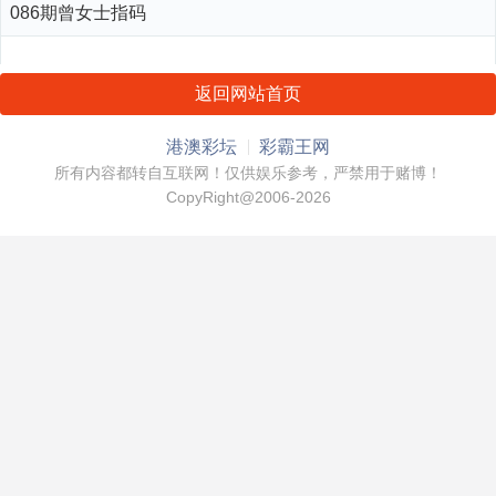
086期曾女士指码
返回网站首页
港澳彩坛
彩霸王网
所有内容都转自互联网！仅供娱乐参考，严禁用于赌博！
CopyRight@2006-2026