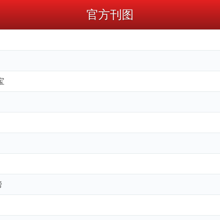
官方刊图
宝
榜