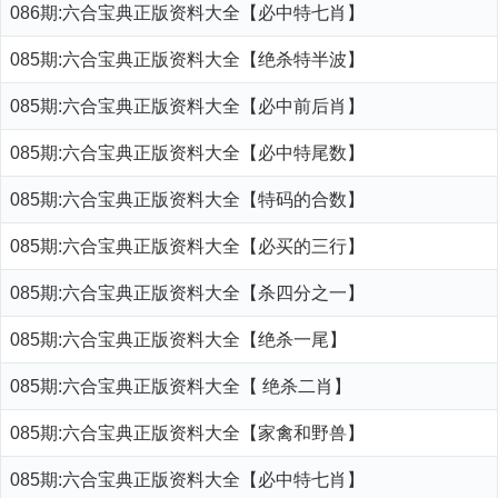
086期:六合宝典正版资料大全【必中特七肖】
085期:六合宝典正版资料大全【绝杀特半波】
085期:六合宝典正版资料大全【必中前后肖】
085期:六合宝典正版资料大全【必中特尾数】
085期:六合宝典正版资料大全【特码的合数】
085期:六合宝典正版资料大全【必买的三行】
085期:六合宝典正版资料大全【杀四分之一】
085期:六合宝典正版资料大全【绝杀一尾】
085期:六合宝典正版资料大全【 绝杀二肖】
085期:六合宝典正版资料大全【家禽和野兽】
085期:六合宝典正版资料大全【必中特七肖】