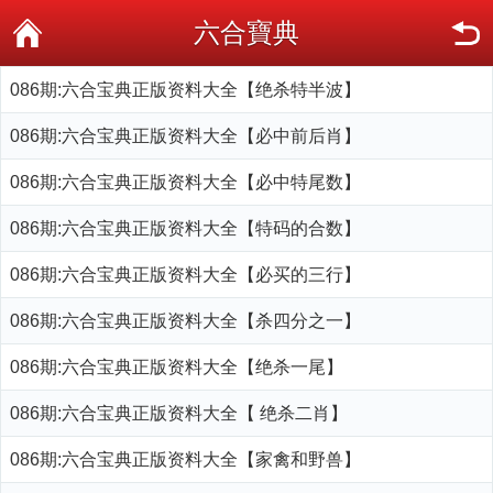
六合寶典
086期:六合宝典正版资料大全【绝杀特半波】
086期:六合宝典正版资料大全【必中前后肖】
086期:六合宝典正版资料大全【必中特尾数】
086期:六合宝典正版资料大全【特码的合数】
086期:六合宝典正版资料大全【必买的三行】
086期:六合宝典正版资料大全【杀四分之一】
086期:六合宝典正版资料大全【绝杀一尾】
086期:六合宝典正版资料大全【 绝杀二肖】
086期:六合宝典正版资料大全【家禽和野兽】