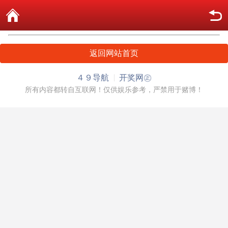
返回网站首页
４９导航
开奖网㊣
所有内容都转自互联网！仅供娱乐参考，严禁用于赌博！