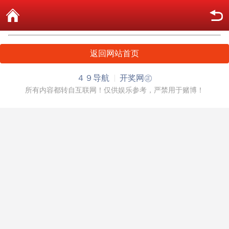
返回网站首页
４９导航
开奖网㊣
所有内容都转自互联网！仅供娱乐参考，严禁用于赌博！