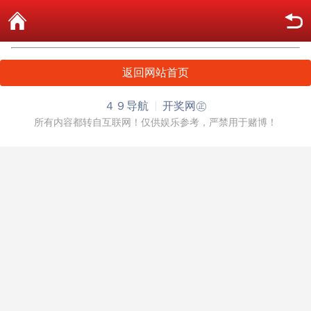
返回网站首页
４９导航
开奖网㊣
所有内容都转自互联网！仅供娱乐参考，严禁用于赌博！