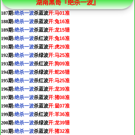
湖南黑哥『绝杀一波』
187期:
绝杀一波
杀蓝波
开:马01准
188期:
绝杀一波
杀蓝波
开:兔16准
189期:
绝杀一波
杀蓝波
开:龙15错
190期:
绝杀一波
杀红波
开:兔16准
191期:
绝杀一波
杀蓝波
开:虎29准
192期:
绝杀一波
杀绿波
开:马25准
193期:
绝杀一波
杀红波
开:狗09准
194期:
绝杀一波
杀绿波
开:蛇26错
195期:
绝杀一波
杀红波
开:马25准
196期:
绝杀一波
杀蓝波
开:龙39准
197期:
绝杀一波
杀蓝波
开:猪08准
198期:
绝杀一波
杀蓝波
开:鼠07准
199期:
绝杀一波
杀红波
开:羊36准
200期:
绝杀一波
杀绿波
开:龙39错
201期:
绝杀一波
杀蓝波
开:猪32准