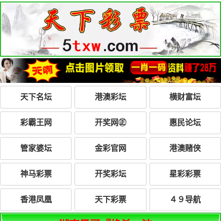
天下名坛
港澳彩坛
横财富坛
彩霸王网
开奖网㊣
惠民论坛
管家婆坛
金彩官网
港澳赌侠
神马彩票
开奖彩坛
星彩彩票
香港凤凰
天下彩票
４９导航