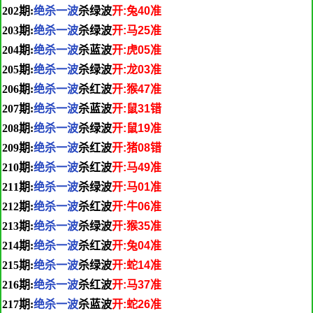
202期:
绝杀一波
杀绿波
开:兔40准
203期:
绝杀一波
杀绿波
开:马25准
204期:
绝杀一波
杀蓝波
开:虎05准
205期:
绝杀一波
杀绿波
开:龙03准
206期:
绝杀一波
杀红波
开:猴47准
207期:
绝杀一波
杀蓝波
开:鼠31错
208期:
绝杀一波
杀绿波
开:鼠19准
209期:
绝杀一波
杀红波
开:猪08错
210期:
绝杀一波
杀红波
开:马49准
211期:
绝杀一波
杀绿波
开:马01准
212期:
绝杀一波
杀红波
开:牛06准
213期:
绝杀一波
杀绿波
开:猴35准
214期:
绝杀一波
杀红波
开:兔04准
215期:
绝杀一波
杀绿波
开:蛇14准
216期:
绝杀一波
杀红波
开:马37准
217期:
绝杀一波
杀蓝波
开:蛇26准