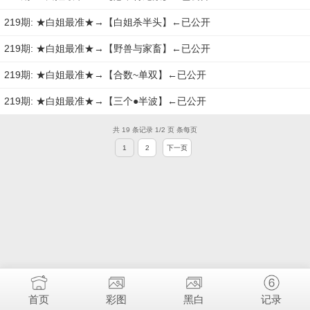
219期: ★白姐最准★→【白姐杀半头】←已公开
219期: ★白姐最准★→【野兽与家畜】←已公开
219期: ★白姐最准★→【合数~单双】←已公开
219期: ★白姐最准★→【三个●半波】←已公开
共 19 条记录 1/2 页 条每页
1
2
下一页
首页
彩图
黑白
记录