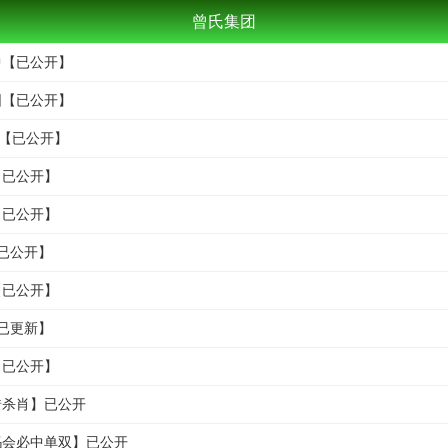
曾氏集团
中【已公开】
围【已公开】
测【已公开】
【已公开】
【已公开】
【已公开】
【已公开】
【已更新】
【已公开】
无错杀肖】已公开
赛玛会必中单双】已公开