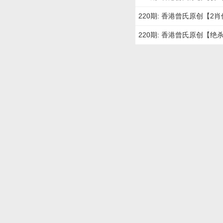
220期: 香港曾氏原创【2
220期: 香港曾氏原创【绝