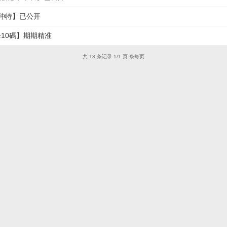
肖仲特】已公开
杀10碼】期期精准
共 13 条记录 1/1 页 条每页