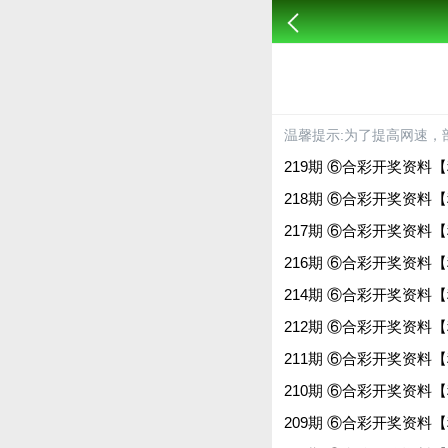
温馨提示:为了提高网速，
219期 ⑥合彩开奖资料【稳
218期 ⑥合彩开奖资料【稳
217期 ⑥合彩开奖资料【稳
216期 ⑥合彩开奖资料【稳
214期 ⑥合彩开奖资料【稳
212期 ⑥合彩开奖资料【稳
211期 ⑥合彩开奖资料【稳
210期 ⑥合彩开奖资料【稳
209期 ⑥合彩开奖资料【稳