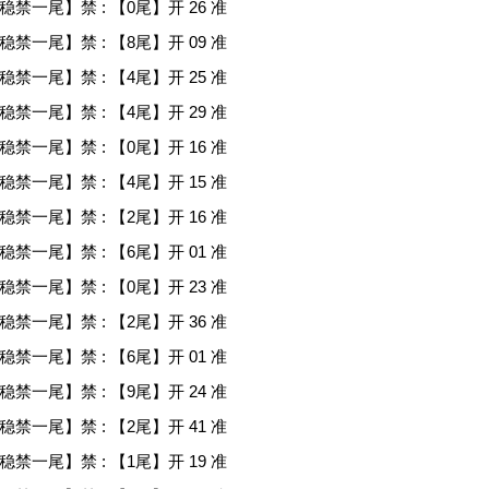
禁一尾】禁 : 【0尾】开 26 准
禁一尾】禁 : 【8尾】开 09 准
禁一尾】禁 : 【4尾】开 25 准
禁一尾】禁 : 【4尾】开 29 准
禁一尾】禁 : 【0尾】开 16 准
禁一尾】禁 : 【4尾】开 15 准
禁一尾】禁 : 【2尾】开 16 准
禁一尾】禁 : 【6尾】开 01 准
禁一尾】禁 : 【0尾】开 23 准
禁一尾】禁 : 【2尾】开 36 准
禁一尾】禁 : 【6尾】开 01 准
禁一尾】禁 : 【9尾】开 24 准
禁一尾】禁 : 【2尾】开 41 准
禁一尾】禁 : 【1尾】开 19 准