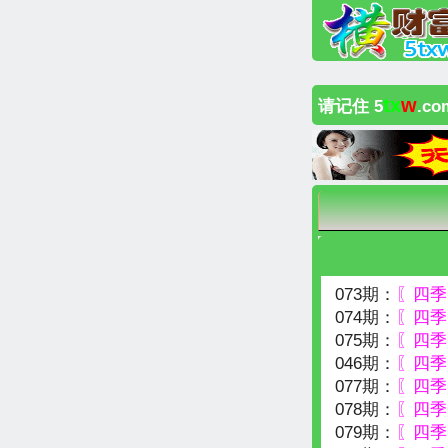
tx
w
请记住 5
.c
073期：
〖四季
074期：
〖四季
075期：
〖四季
046期：
〖四季
077期：
〖四季
078期：
〖四季
079期：
〖四季