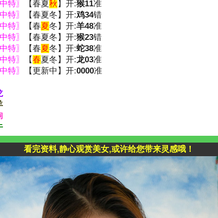
中特〗
【春夏
秋
】开:
猴11
准
中特〗
【春夏冬】开:
鸡34
错
中特〗
【春
夏
冬】开:
羊48
准
中特〗
【春夏冬】开:
猴23
错
中特〗
【春
夏
冬】开:
蛇38
准
中特〗
【
春
夏冬】开:
龙03
准
中特〗
【更新中】开:
0000
准
龙
羊
狗
牛
看完资料,静心观赏美女,或许给您带来灵感哦！