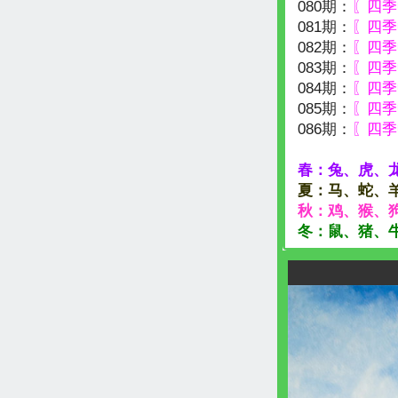
080期：
〖四季
081期：
〖四季
082期：
〖四季
083期：
〖四季
084期：
〖四季
085期：
〖四季
086期：
〖四季
春：兔、虎、
夏：马、蛇、
秋：鸡、猴、
冬：鼠、猪、