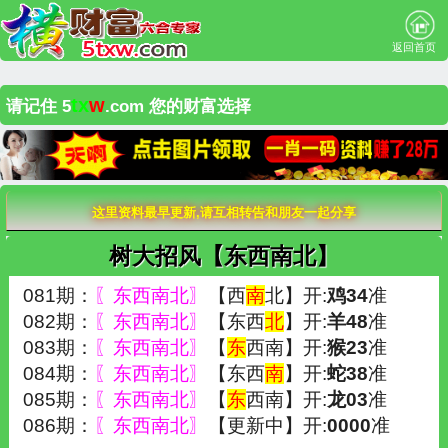
返回首页
tx
w
请记住 5
.com 您的财富选择
这里资料最早更新,请互相转告和朋友一起分享
树大招风【东西南北】
081期：
〖东西南北〗
【西
南
北】开:
鸡34
准
082期：
〖东西南北〗
【东西
北
】开:
羊48
准
083期：
〖东西南北〗
【
东
西南】开:
猴23
准
084期：
〖东西南北〗
【东西
南
】开:
蛇38
准
085期：
〖东西南北〗
【
东
西南】开:
龙03
准
086期：
〖东西南北〗
【更新中】开:
0000
准