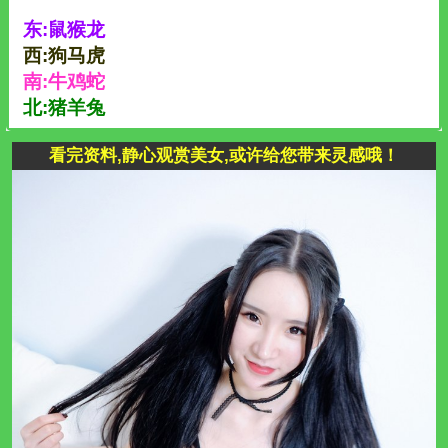
东:鼠猴龙
西:狗马虎
南:牛鸡蛇
北:猪羊兔
看完资料,静心观赏美女,或许给您带来灵感哦！