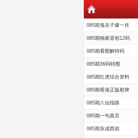
085期鬼谷子爆一肖
085期独家原创12码
085期看图解特码
085期36码特围
085期红虎综合资料
085期香港正版射牌
085期八仙指路
085期一句真言
085期东成西就